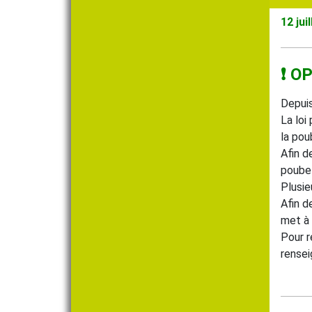
12 jui
❗️ 
Depuis
La loi
la pou
Afin d
poubel
Plusie
Afin d
met à
Pour r
rensei