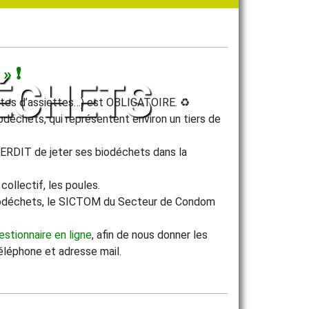
» ❗
DÉCHETS
 restes d’assiettes…) est OBLIGATOIRE. ♻️
biodéchets, qui représentent environ un tiers de
NTERDIT de jeter ses biodéchets dans la
ollectif, les poules.
 biodéchets, le SICTOM du Secteur de Condom
estionnaire en ligne
, afin de nous donner les
éléphone et adresse mail.