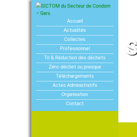
Accueil
Actualités
Collectes
S
Professionnel
Tri & Réduction des déchets
Zéro-déchet ou presque
Téléchargements
Actes Administratifs
Organisation
Contact