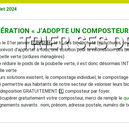
llet 2024
OPÉRATION « J’ADOPTE UN COMPOSTEUR 
TRIER SES 
 le 01er janvier 2️⃣0️⃣2️⃣4️⃣, le tri des biodéchets (épluchures,
 prévoit d’apporter à tous, une solution pour la valorisation des 
belle verte (ordures ménagères).
e réduire le poids de la poubelle verte, il est donc désormais I
le verte.
urs solutions existent, le compostage individuel, le compostage c
e permettre aux habitants de notre secteur de valoriser leurs
 disposition GRATUITEMENT 1️⃣ composteur par foyer.
écupérer gratuitement votre composteur, merci de remplir le
qu
gnements suivants : nom, prénom, adresse postale, numéro de t