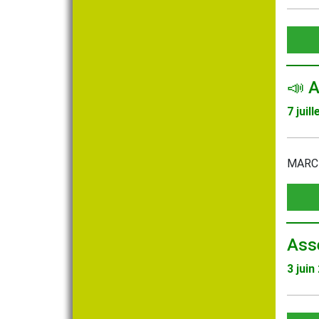
📣 
7 juil
MARC
Ass
3 juin