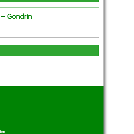
– Gondrin
ion