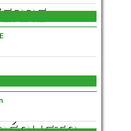
VERRE
E
n