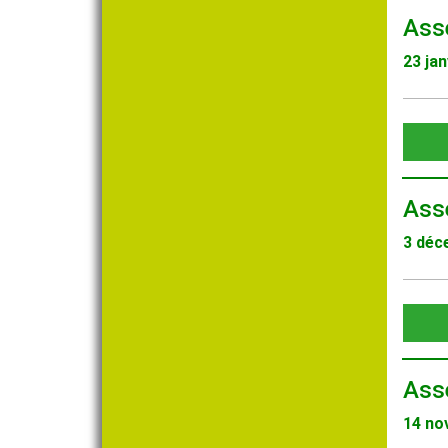
Ass
23 jan
Ass
3 déc
Ass
14 no