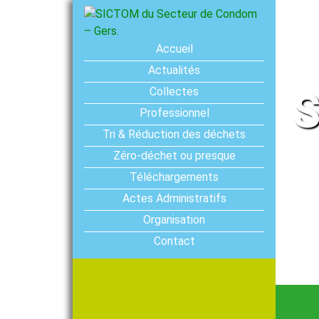
Accueil
Actualités
Collectes
S
Professionnel
Tri & Réduction des déchets
Zéro-déchet ou presque
Téléchargements
Actes Administratifs
Organisation
Contact