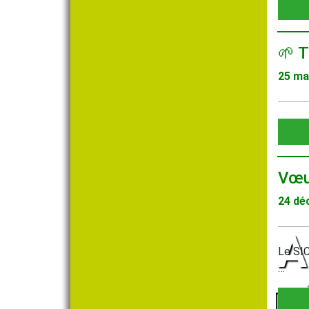
🌱 
25 ma
Vœu
24 dé
A
Le SIC
…
D