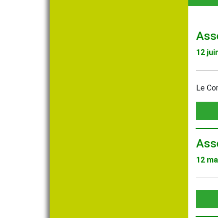
Ass
12 jui
Le Com
Ass
12 ma