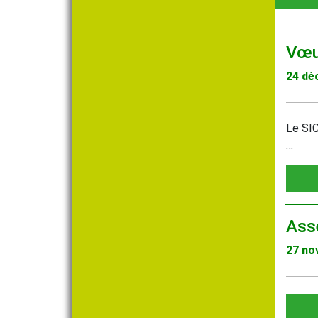
Vœu
24 dé
Le SIC
…
Ass
27 no