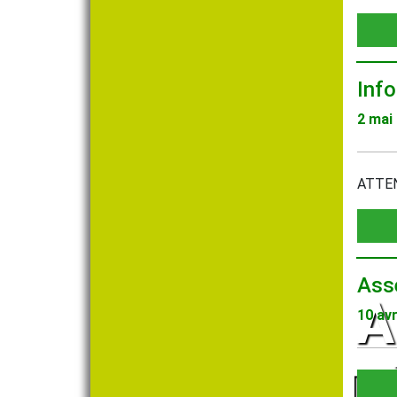
Info
2 mai
ATTEN
Ass
A
10 avr
D