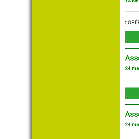
❗️ OP
Ass
24 ma
Ass
24 ma