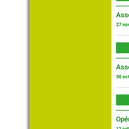
Ass
27 no
Ass
30 oc
Opér
12 jui