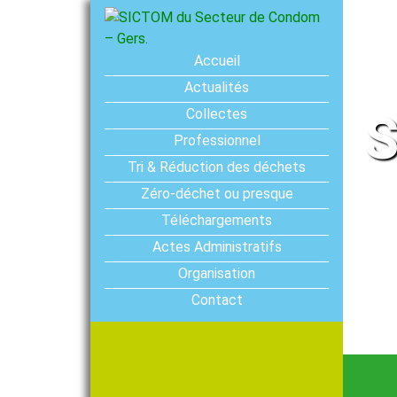
Accueil
Actualités
Collectes
S
Professionnel
Tri & Réduction des déchets
Zéro-déchet ou presque
Téléchargements
Actes Administratifs
Organisation
Contact